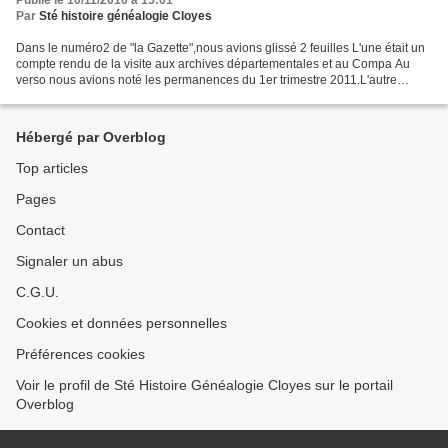
Publié le 10/11/2010 à 15:01
Par
Sté histoire généalogie Cloyes
Dans le numéro2 de "la Gazette",nous avions glissé 2 feuilles L'une était un
compte rendu de la visite aux archives départementales et au Compa Au
verso nous avions noté les permanences du 1er trimestre 2011.L'autre
feuille concernait la prochaine assemblée...
Hébergé par Overblog
Top articles
Pages
Contact
Signaler un abus
C.G.U.
Cookies et données personnelles
Préférences cookies
Voir le profil de Sté Histoire Généalogie Cloyes sur le portail
Overblog