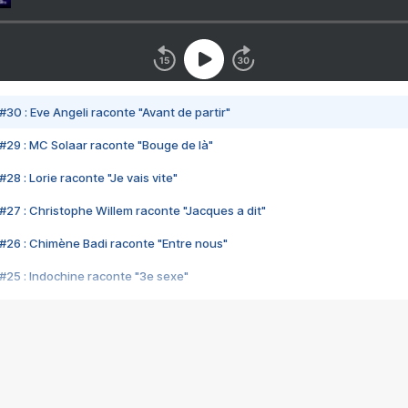
#30 : Eve Angeli raconte "Avant de partir"
#29 : MC Solaar raconte "Bouge de là"
28 : Lorie raconte "Je vais vite"
#27 : Christophe Willem raconte "Jacques a dit"
#26 : Chimène Badi raconte "Entre nous"
#25 : Indochine raconte "3e sexe"
#24 : Zaho raconte "C'est chelou"
#23 : Patrick Bruel raconte "Au café des délices"
#22 : Kyo raconte "Le chemin"
#21 : Nolwenn Leroy raconte "Cassé"