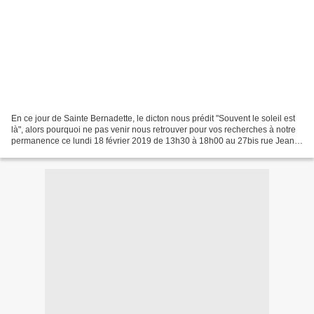
En ce jour de Sainte Bernadette, le dicton nous prédit "Souvent le soleil est
là", alors pourquoi ne pas venir nous retrouver pour vos recherches à notre
permanence ce lundi 18 février 2019 de 13h30 à 18h00 au 27bis rue Jean
Chauveau à CLOYES-sur-Le-LOIR...